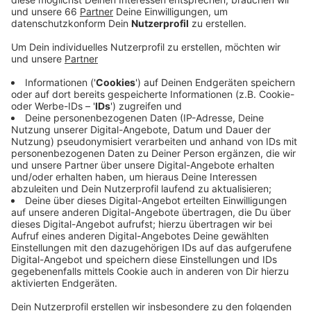
Anzeige
Nach der Niederlage sind die Play-Off-Chancen für
Rhein Fire
deutlich gesunken, das Team hat jetzt eine
Bilanz von 4 Siegen und 3 Niederlagen. Am
kommenden Sonntag reist das Team nach Dänemark
und ist beim noch ungeschlagenen Tabellenführer
Nordic Storm zu Gast.
Anzeige
Weitere Infos und Links:
Anzeige
Hier geht es zu den Düsseldorf Panthern