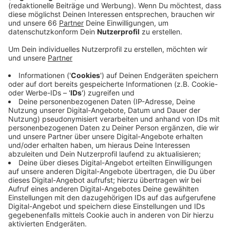
Veröffentlicht:
Samstag, 14.06.2025 11:14
Anzeige
Nach zwei Niederlagen in Folge will
Rhein Fire
am
Samstagabend (14.06.2025) in der
European League
of Football
den Fans wieder Grund zum Jubeln geben.
Zu Gast sind die Hamburg Sea Devils. In der Tabelle
liegen die beiden Teams dicht beieinander. Rhein Fire
hat eine Bilanz von einem Sieg und zwei Niederlagen;
die Gäste aus Hamburg kommen mit der
ausgeglichenen Bilanz von zwei Siegen und zwei
Niederlagen nach Duisburg. Spielbeginn in der
Schauinsland-Reisen Arena ist um 18 Uhr.
Anzeige