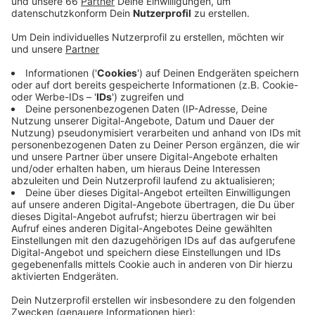
Anzeige
Am Samstag fand ein Try Out für die kommende
Saison statt. Knapp 100 Spieler bewarben sich unter
den Augen der Coaches um einen Platz im Kader. Jörg
Mackenthun, Interrims-Chefcoach von Rhein Fire,
sagte uns, dass Rhein Fire sehr vom Standort
profitiert, da es hier sehr viele Teams im Umfeld gibt.
Ab der Saison 2022 wird Rhein Fire am Spielbetrieb der
European League of Football teilnehmen und dort ein
Wiedersehen mit alten Rivalen, wie zum Beispiel
Frankfurt Galaxy, feiern.
Hier geht es zu Rhein Fire