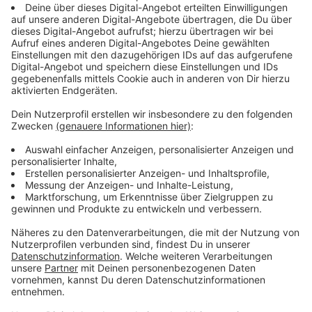
Wer die Revision beantragt hat, ist unklar
Anzeige
Bislang ist nach Tillys Angaben nicht bekannt, wer
genau die Revision beantragt hat. Im April hatte ein
Gericht in Moskau den Karnevalswagenbauer zu
achteinhalb Jahren Haft verurteilt. Hintergrund sind
von Tilly gestaltete Karnevalswagen, die Kremlchef
Wladimir Putin und den von ihm befohlenen Krieg
gegen die Ukraine kritisieren.
Der Fall hatte international für Aufmerksamkeit
gesorgt. Tilly selbst war nach eigener Aussage davon
ausgegangen, dass die Angelegenheit mit dem Urteil
zunächst abgeschlossen sei.
Anzeige