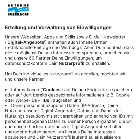
Veröffentlicht:
Dienstag, 09.06.2026 04:59
Anzeige
Heute Vormittag (09. Juni 2026, 9.30 Uhr) wird der
Prozess rund um den Düsseldorfer
Karnevalswagenbauer
Jacques Tilly
in Moskau
fortgesetzt. Nachdem Tilly im April bereits verurteilt
worden war, startet nun ein
Revisionsprozess
. Nach
Angaben von Jacques Tilly geht die Revision nicht von
ihm selbst aus. Das Auswärtige Amt habe ihn lediglich
darüber informiert, dass für heute eine Verhandlung
angesetzt sei. Das sagte Tilly gegenüber der
Deutschen Presse-Agentur.
Anzeige