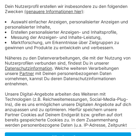
Link zu stayathomefooddus
Link zu localgastro
Link locals.ddorf
Link zum Düsseldorfplatz
Link zu Essberichte
Anzeige
Anzeige