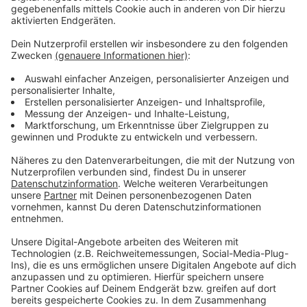
PETA hat für heute an der Rennbahn einen Protest
angekündigt. Die Tierschutzorganisation spricht von
Tierquälerei. Dem widerspricht Höngesberg: Die
Veranstaltung sei nicht tierschutzwidrig. Zur Aufkärung
biete man regelmäßig einen Tag der offenen Tür an
und auch die Training seien stets öffentlich, so
Höngesberg.
Anzeige
Weitere Infos und Links zum Thema:
Anzeige
Hier geht es zur Homepage der Galopprennbahn
Anzeige