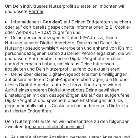
Anzeige
Vor knapp 400 Fortuna-Fans in Leogang erreichte das
Team gegen den türkischen Vizemeister Basaksehir
ein 1:1-Unentschieden. Kenan Karaman erzielte das
Tor für die Fortuna. Am Mittwoch bestreitet die
Fortuna noch ein weiteres Testspiel, dann gegen den
spanischen Zweitligisten Rayo Vallecano. Am Freitag
kehrt das Team nach Düsseldorf zurück und geht in
die finale Vorbereitungsphase auf die neue
Bundesligasaison.
Anzeige