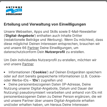
Anzeige
Der Düsseldorfer Büromarkt verzeichnet
Rekordmieten. Und das, obwohl in unserer Stadt
gleichzeitig immer mehr Büroflächen leer stehen. Das
zeigen aktuelle Zahlen von mehreren
Immobilienberatern - darunter
JLL
,
Cushman &
Wakefield
und
BNP Paribas Real Estate
.
Anzeige
Diskrepanz zwischen Leerstand und
Nachfrage
Anzeige