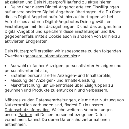
Der Leerstand bei Büroflächen wächst und liegt
aktuell bei gut zwölf Prozent - das betrifft laut
Immobilienberatern aber vor allem ältere Gebäude in
Randlagen. Allerdings gibt es auch eine unverändert
hohe Nachfrage nach modernen und zentral gelegenen
Flächen.
Anzeige
Preise für Top-Lagen steigen kräftig
Anzeige
Und das Angebot ist begrenzt und treibt die Preise
nach oben: Die Durchschnittsmiete ist im
Jahresvergleich um 20 Prozent auf einen neuen
Rekordwert gestiegen. Für Top-Lagen müssen 46 Euro
pro Quadratmeter gezahlt werden. Um diesen Bedarf