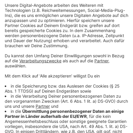
zu decken, wurden bei uns in Düsseldorf im ersten
Halbjahr gut 60 Prozent mehr moderne Neubauflächen
fertiggestellt als im Vorjahr.
Anzeige
Mehr Infos und Links zum Thema:
Anzeige
Wohnen in Düsseldorf wird weiter teurer
Weniger Büroflächen in Düsseldorf vermietet
Anzeige
Folge uns für mehr News & Updates: