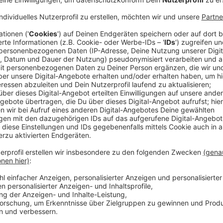
Standort in der Innenstadt zusätzlich zur Messe auf
Anzeige
35.000 Besucher allein auf dem Areal Böhle
Anzeige
Auf dem Areal Böhler haben sich am Wochenende k
sind rund 8.000 mehr als im letzten Jahr. Besonders
Programmpunkte wie Gravel-Ausfahrten, Cross-Wet
Fahrtechnikstrainings.
Anzeige
Unterstützung für "Well Fair"