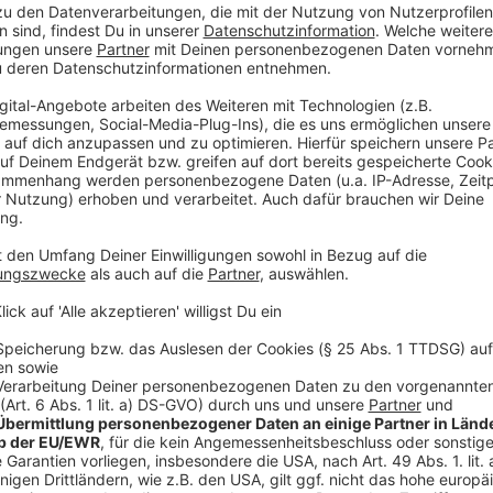
Anzeige
Ein Teil der Eintrittsgelder wurde von der Cyclingw
gingen an die
WellFair
Foundation. Die Organisation fö
Sanitäranlagen in ländlichen Regionen Ostafrikas.
Anzeige
Mehr Infos und Links zu dem Thema:
Anzeige
So haben wir schon über die Messe berichtet
DüsselMoments 2026: 50 Stadtführungen für fünf E
Mehr Nachrichten aus der Stadt