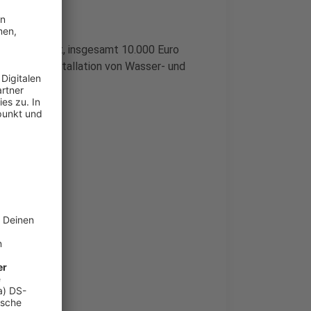
orld gespendet, insgesamt 10.000 Euro
rdert die Installation von Wasser- und
uro