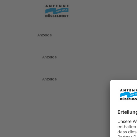
Anzeige
Anzeige
Anzeige