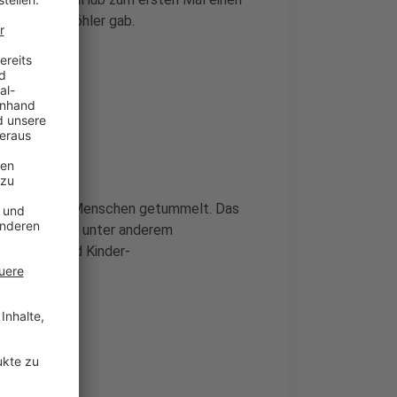
 dem Areal Böhler gab.
r
napp 35.000 Menschen getummelt. Das
 beliebt waren unter anderem
tbewerbe und Kinder-