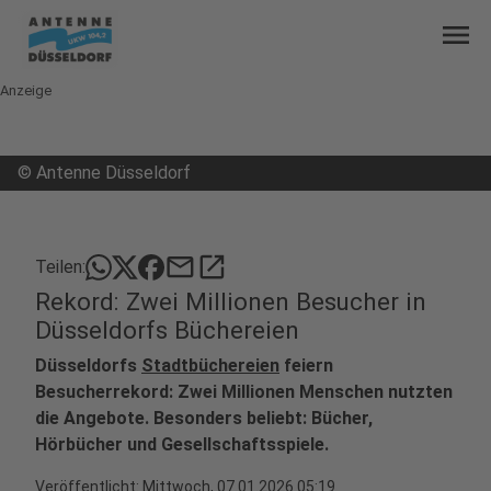
menu
Anzeige
©
Antenne Düsseldorf
mail
open_in_new
Teilen:
Rekord: Zwei Millionen Besucher in
Düsseldorfs Büchereien
Düsseldorfs
Stadtbüchereien
feiern
Besucherrekord: Zwei Millionen Menschen nutzten
die Angebote. Besonders beliebt: Bücher,
Hörbücher und Gesellschaftsspiele.
Veröffentlicht:
Mittwoch, 07.01.2026 05:19