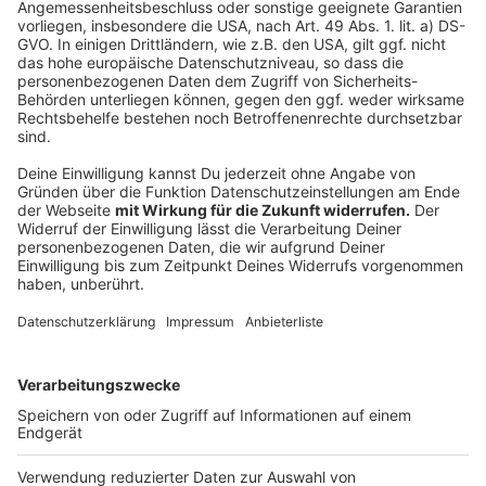
Verlängerte Öffnungszeiten von Stadtteilbüchereien
am Wochenende
Angebote der Düsseldorfer Büchereien vor Ort und
online
Anzeige
Folge uns für mehr News & Updates:
Anzeige
Instagram
|
Facebook
|
WhatsApp-Kanal
Anzeige