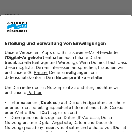
Anzeige
Rekord für Düsseldorfs Stadtbüchereien
Anzeige
Die Stadtbüchereien in Düsseldorf haben im
vergangenen Jahr einen neuen Besucherrekord
aufgestellt. Knapp zwei Millionen Menschen nutzten
die Büchereien – das sind über 65.000 mehr als im
Vorjahr. Besonders beliebt war die
Zentralbibliothek
KAP1
am Hauptbahnhof, die drei Viertel aller Besucher
anzog. Doch auch die Büchereien in den Stadtteilen
verzeichneten steigende Nutzerzahlen.
Anzeige