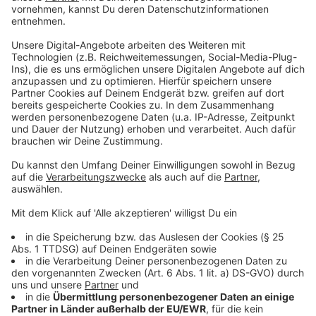
Anzeige
Am häufigsten ausgeliehen wurde der Roman "Der
Nachtgänger" von Lars Kepler. Auch Hörbücher von
Hakan Nesser, John Grisham und den "Drei ???" waren
sehr gefragt. Neben Büchern und Hörbüchern
erfreuten sich Gesellschaftsspiele und
Rollenspielanleitungen wachsender Beliebtheit.
Anzeige
Weitere Infos und Links zum Thema:
Anzeige
Ausführliche Bilanz der Düsseldorfer Stadtbüchereien