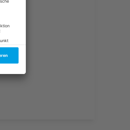
se steigen
l