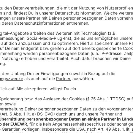
Mieterverein reagiert mit mehr Personal
Anzeige
Um dem wachsenden Beratungsbedarf gerecht zu wer
zusätzliches Personal einzustellen. Sowohl die Rech
werden verstärkt, um den Mitgliedern weiterhin eine
können.
Anzeige
Weitere Infos und Links zum Thema:
Anzeige
Das Leben in Düsseldorf wird 2026 deutlich teurer