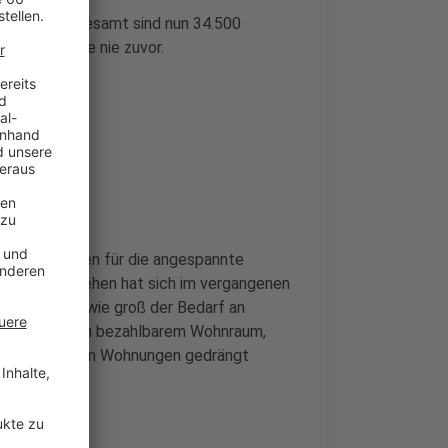
stiegen: Insgesamt sind nun 34.500
 so viele wie nie zuvor.
t
len als Zeichen für die angespannte
atistisch gesehen hat sich im vergangenen
verdeutlicht, wie groß der Bedarf an
 der Mangel an bezahlbarem Wohnraum,
schen aus ihren Wohnungen gedrängt