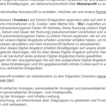
Damit ist die Mitgliederzahl auf ein Rekordniveau ge
Düsseldorferinnen und Düsseldorfer Vereinsmitglied –
Anzeige
Angespannte Lage auf dem Wohnungsmark
Anzeige
Der Mieterverein sieht die steigenden Mitgliederzah
Situation auf dem Düsseldorfer
Wohnungsmarkt
. St
Jahr fast jedes Mitglied einmal beraten lassen. Das 
Unterstützung ist. Gründe dafür sind unter anderem
drastische Mieterhöhungen und Fälle, in denen Men
werden.
Anzeige