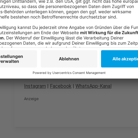
Wohnen wird 2026 teurer: Mieten und Immobilienprei
Mietwucher in Düsseldorf: Erste Bilanz zu Online-Too
Anzeige
Folge uns für mehr News & Updates:
Anzeige
Instagram
|
Facebook
|
WhatsApp-Kanal
Anzeige