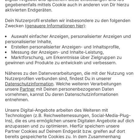
Wir benötigen Ihre
Zustimmung, um den YouTube
Video-Service zu laden!
Wir verwenden einen Service eines
Drittanbieters, um Videoinhalte
einzubetten. Dieser Service kann
Daten zu Ihren Aktivitäten
sammeln. Bitte lesen Sie die
Details durch und stimmen Sie der
Nutzung des Service zu, um dieses
Video anzusehen.
Mehr Informationen
Antenne Düsseldorf Reporter testet Urlaub auf Kreta
in Corona-Zeiten
Akzeptieren