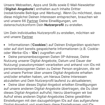
nichts im Wege steht.
Veröffentlicht:
Montag, 13.07.2020 13:04
Anzeige
Sämtliche Mitarbeiter der Tourismusbranche vor Ort
wurden umfangreich geschult, um die Hygieneauflagen
zu erfüllen. Aktuell dürfen maximal 60% der zur
Verfügung stehenden Kapazitäten genutzt werden,
damit Hotelanlagen nicht zu voll sind und Gäste den
Mindestabstand einhalten können.
Weitere Links zum Thema Urlaub in Zeiten von Corona:
Party auf Mallorca schockt die Menschen auf der
Insel!
Anzeige