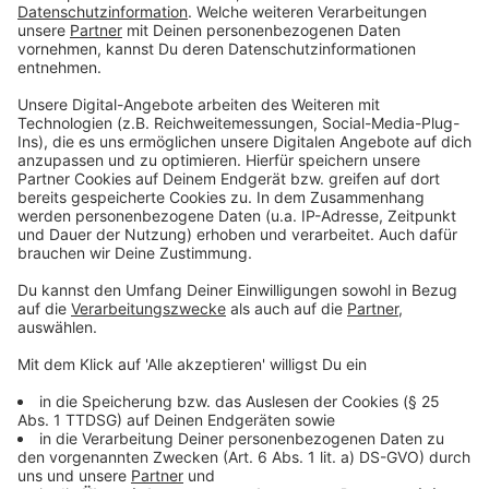
Anzeige
Man muss ganz deutlich zwischen Individualreisen und
Pauschalreisen unterscheiden. Die Frage ist: Kann die
Fluggesellschaft oder der Hotelier die Leistung
erbringen? Wenn ja, sieht es schlecht aus mit einer
Erstattung. Außerdem gibt es auch immer das
Problem: Es gilt das Recht vor Ort. Deswegen kann
man die Frage nicht pauschal beantworten, so Silvia
Schattenkirchner.
Anzeige
Dürfen Beratungspauschalen für
außergewöhnliche Umstände und eine
Vermittlungspauschale