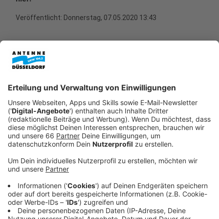
Veröffentlicht:
Donnerstag, 07.05.2020 13:43
Anzeige
Ist die Lösung mit den Gutscheinen rechtlich
in Ordnung?
Anzeige
Auf einen Gutschein muss man sich nicht einlassen,
erklärt die Expertin. Im Moment hat man Anspruch auf
Rückerstattung. Das gilt allerdings nur, wenn man über
einen deutschen Reiseveranstalter gebucht hat.
Innerhalb der EU kann es unterschiedliche
Gutscheinregeln geben. Daher sollten sie sich auf den
jeweiligen Seiten des
Europäisches