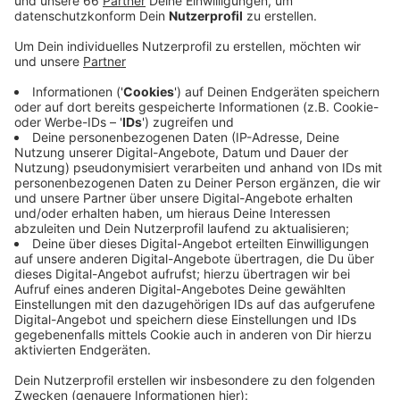
Anzeige
Zur Entlastung wurden jetzt zusätzlich die mobile
Grünschnitt- und Schadstoffsammlung wieder
aufgenommen. Die Stadt appelliert, den Recyclinghof
nur für dringende Entsorgungen zu nutzen. Trotzdem
herrscht am Flinger Broich Hochbetrieb. Die
Recyclinghöfe in Garath und Lohausen bleiben aus
Sicherheitsgründen weiter geschlossen. Um die
Situation in Flingern zu entlasten, hatte die Awista
bereits ab Anfang April (2020) die mobile Sammlung
von Grünschnitt wieder aufgenommen. Ab sofort gibt
es jetzt auch wieder eine mobile
Schadstoffsammlung. Spürbar ist die Corona-Krise
auch an den Altkleidercontainern. Sie werden deutlich
häufiger genutzt, darum werden Container jetzt in
kleineren Abständen entleert.