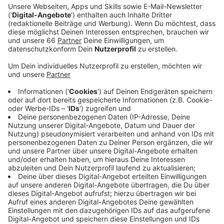
jüngste Urteil des Verwaltungsgerichts
Düsseldorf eingelegt. Die Richter hatten die
Baugenehmigung der Stadt für nichtig erklärt.
Veröffentlicht:
Donnerstag, 12.09.2024 06:23
Anzeige
Zweimal hat das Verwaltungsgericht in erster Instanz
sowohl im Eilverfahren als auch im
Hauptsacheverfahren die Baugenehmigung der Stadt
für nicht rechtens erklärt, das Oberverwaltungsgericht
Münster hatte diese Entscheidung im Eilverfahren
jedoch aufgehoben. Der Investor hofft, dass auch das
aktuelle Urteil von den Münsteraner Richtern in
zweiter Instanz wieder einkassiert wird. Hintergrund
des Streits ist die Nähe des Neubaus zum Biergarten
des "Alten Bahnhofs". Die Richter in Düsseldorf