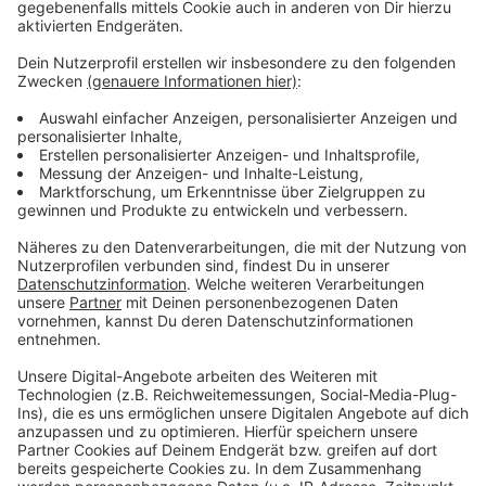
fürchten künftigen Ärger, weil die neuen Mieter mit
dem Lärm aus dem Biergarten nicht einverstanden sein
könnten.
Anzeige
Weitere Infos und Links zum Thema:
Anzeige
Im August hatte das Verwaltungsgericht den Fall
verhandelt
Wie es mit dem Bau weitergeht, ist unklar
In der Nähe sind viele weitere Wohnungen geplant
Anzeige