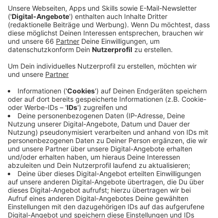
Bahnhof" am Belsenplatz sollen Luxus-Wohnungen
entstehen.
Veröffentlicht:
Montag, 26.08.2024 05:49
Anzeige
Der Fall beschäftigt heute zum wiederholten Male das
Verwaltungsgericht. Die Vermieter des Alten Bahnhofs
befürchten, dass Rechtsstreitigkeiten mit den
künftigen Bewohnern des Luxusneubaues
vorprogrammiert seien. Hintergrund: Der Biergarten
des Alten Bahnhofs hat Platz für 240 Gäste und ist nur
wenige Meter von einigen der neuen Balkone entfernt.
Laut Oberverwaltungsgericht müssten Mieter in einem
solchen Gebiet mit Lärm rechnen und die
Biergartengeräusche hinnehmen. Das
Verwaltungsgericht soll heute nun nochmal prüfen, ob