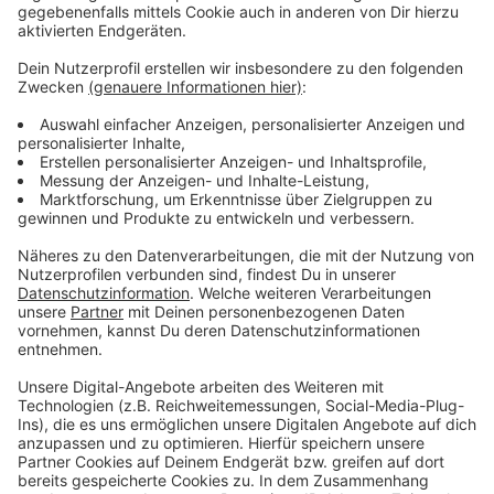
die Baugenehmigung zurecht erteilt wurde.
Anzeige
Weitere Infos und Links zum Thema:
Anzeige
Hier informiert das Verwaltungsgericht
Düsseldorf
Düsseldorf: Viele Tempoverstöße auf der
Luegallee
Unsere Meldung aus dem vergangenen Jahr
(August 2023): Hat Düsseldorf-Oberkassel zu viel
Gastronomie?
Anzeige