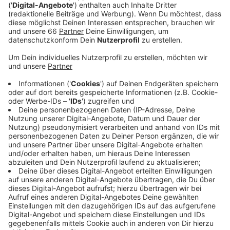
Dass Ray Dalton uns Gute-Laune-Hymnen liefert ist
nichts Neues! Über die letzten zwei Jahre hat sich Ray
Dalton einen festen Platz in der Dauerrotationen
gesichert. Schon 2011 gelingt ihm der musikalische-
Durchbruch mit "Can’t Hold Us" und krempelt damit die
Charts auf links. Aber nicht nur im Hip-Hop-Genre fühlt
er sich wohl. Der US-Amerikaner begeistert genau so
mit Soul-Pop-Songs oder auch Dance-Hits. Und jetzt
kommt "Do It Again": Seine neue Single zeigt, dass er
auch gut mit samten Beats und einem geschmeidigen
Groove umgehen kann.
Anzeige
Wir benötigen Ihre
Zustimmung, um den YouTube