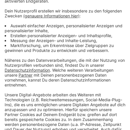
Video-Service zu laden!
Wir verwenden einen Service eines
Drittanbieters, um Videoinhalte
einzubetten. Dieser Service kann
Daten zu Ihren Aktivitäten
sammeln. Bitte lesen Sie die
Details durch und stimmen Sie der
Nutzung des Service zu, um dieses
Video anzusehen.
Mehr Informationen
Ray Dalton - Do It Again
Akzeptieren
Anzeige
powered by
Usercentrics Consent
Management Platform