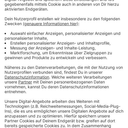
Zusätzlich zu der Abstimmung über die Projekte
können wir über eine Kommentarfunktion eigene Ideen
abgeben. Die
Bürgerbeteiligung
für Raumwerk D läuft
noch gute drei Wochen bis zum 18. April. Danach sollen
die Projekte entwickelt und in einem letzten Schritt
umgesetzt werden.
Anzeige
Weitere Infos und Links zum Thema:
Anzeige
Hier können wir abstimmen
So haben wir schon berichtet
Mehr News aus der Stadt