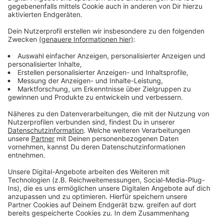
melden.
Jede Information könnte zur Aufklärung des
Falls beitragen. Die Ermittlungen laufen weiter auf
Hochtouren, um die Täter zu identifizieren und
festzunehmen sowie die Rolle der angehaltenen
Frauen zu klären.
Anzeige
Weitere Infos und Links zum Thema:
Anzeige
Die Meldung der Polizei
Infos zum Hofgarten
Weitere Nachrichten aus Düsseldorf