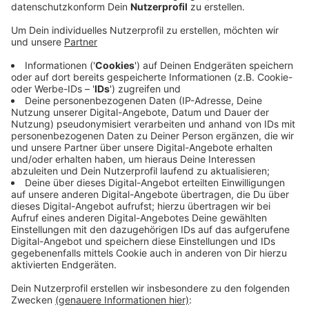
Anzeige
Damit wichtige Beschlüsse weiter gefasst werden
können, trifft sich der Ältestenrat ab sofort
wöchentlich. Darin sitzen unter anderem die
Vorsitzenden der Ratsfraktionen, wichtige Mitglieder
der Verwaltung und der OB. Die Stadt arbeitet zurzeit
auch an einem Plan, wie Behördengänge trotz
geschlossener Ämter wieder möglich gemacht
werden sollen. Am morgigen Mittwoch will sie dazu
Einzelheiten vorstellen. Seit Montag haben die
städtischen Dienststellen mit Publikumsverkehr zu,
darunter auch die KfZ-Zulassungsstelle und das
EInwohnermeldeamt.
Anzeige