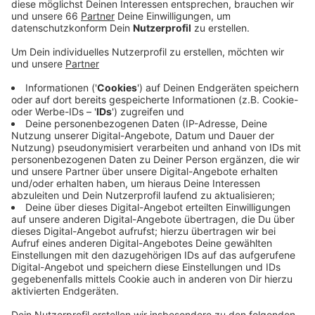
durchgesetzt und für die nächsten 18 Monate den
Zuschlag für das neue Rathauscafé bekommen.
Veröffentlicht:
Dienstag, 29.10.2019 04:59
Anzeige
Seit über vier Jahren wird über ein solches Café
spekuliert. Zwischendurch galt auch mal Heino als
möglicher Betreiber. Immer wieder wurde auch ein
neuer Starttermin genannt. Zunächst musste der
Rathauskeller aber für 500.000 Euro saniert werden.
Das neue Café wird nicht täglich geöffnet sein. Es
wird verschiedene Veranstaltungen geben.
Mindestens einmal im Monat hat es auch ohne
Programm "für alle" auf. Wir können die Räume aber
auch mieten. Es gibt 150 Sitzplätze in dem alten
Gewölbe. Bei schönem Wetter können die Betreiber