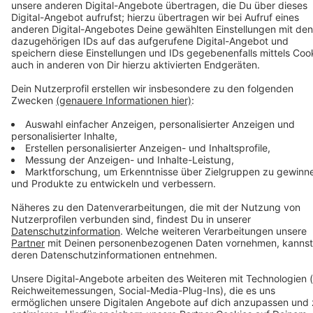
LINK zur Rheinbahn - Kundencenter und weitere
Maßnahmen:
https://www.rheinbahn.de/unternehmen/Seiten/Corona_FA
Anzeige
Anzeige
Anzeige
Anzeige