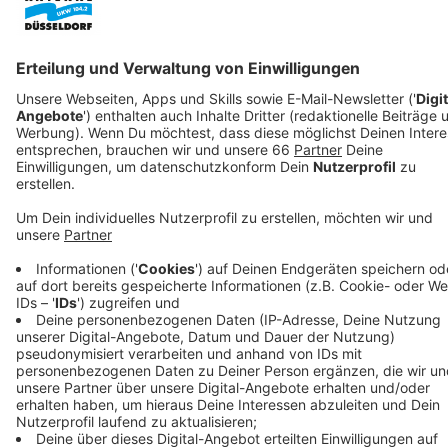
uns ein Sprecher bestätigt. Außerdem berät die
Stadtspitze heute darüber, ab wann wir für einen
Parkplatz wieder ein Ticket ziehen müssen.
Veröffentlicht:
Montag, 04.05.2020 04:58
Anzeige
Wegen der Corona-Pandemie hatte die Stadt im März
sowohl die Umweltspur als auch die Parkgebühren
ausgesetzt. Sie wollte damals keine Anreize schaffen,
die Rheinbahn zu nutzen. OB Geisel hatte neulich im
Interview bei uns gesagt, die alten Regeln wieder
einführen zu wollen, wenn die hygienischen
Voraussetzungen stimmen. Für Rheinbahn-Kunden
ändert sich heute auf jeden Fall etwas: Die
Kundencenter haben bis nachmittags wieder auf.