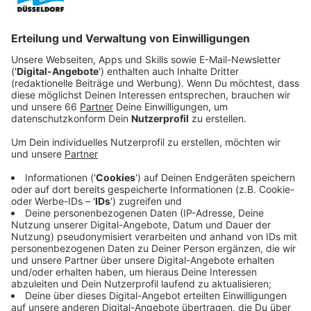
Veröffentlicht:
Montag, 19.06.2023 21:02
Anzeige
Doch ihre knappe finanzielle Lage lässt das nicht zu.
Sie selbst hat es nie einfach im Leben gehabt. Doch
für ihre Tochter hat sie sich mehr versprochen. Ein
bißchen Unterstützung erhält sie von ihrem
homosexuellen Freund Selby (Jack Farthing), der zwar
reich ist, aber als Schwuler am Rande der Gesellschaft
so seine ganz eigenen Probleme hat. Doch zu dritt
meistern die drei Freunde eine Hürde nach der anderen
und merken, worauf es wirklich im Leben ankommt.
Streaming-Dienst: Sky / WOW
Anzeige