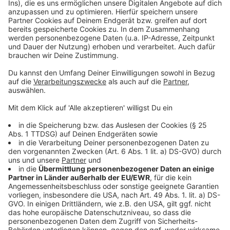
Anzeige
Management Platform
©
Copyright: Sky/WOW/BBC
Costello ist oft verzweifelt.
Anzeige
©
Copyright: Sky/WOW/BBC
Wo Costello mit ihrer Tochter auftaucht, geht es
meist drunter und drüber.
Anzeige