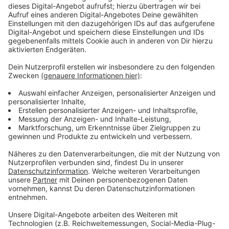
Wir benötigen Ihre
Zustimmung, um den YouTube
Video-Service zu laden!
Wir verwenden einen Service eines
Drittanbieters, um Videoinhalte
einzubetten. Dieser Service kann
Daten zu Ihren Aktivitäten
sammeln. Bitte lesen Sie die
Details durch und stimmen Sie der
Nutzung des Service zu, um dieses
Video anzusehen.
Mehr Informationen
Die Drei stapfen von einem Fettnäpfchen ins nächste.
Doch gemeinsam wird sich das doch wohl alles
Akzeptieren
schaffen lassen?
powered by
Usercentrics Consent