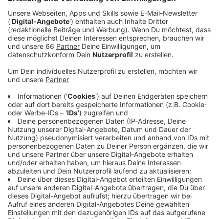
Anzeige
Ganz aktuell ist jetzt der Radweg auf der Klever und
Jülicher Straße in beide Richtungen fertig geworden.
Geplant sind aber zum Beispiel noch weitere Radwege
zwischen der Karlstraße und der Worringer Straße in
der Innenstadt oder auf dem Hellweg in Flingern.
Oberbürgermeister Thomas Geisel hat uns gesagt:
Radfahrer spielen eine immer größere Rolle im
Konzept der Stadt.
Anzeige