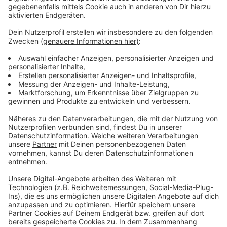
geht es erstmal um eine genaue Strecke von Neuss
zur Uni und weiter nach Benrath und Langenfeld.
Frühester Baustart: 2027.
Anzeige
Weitere Infos und Links zum Thema:
Anzeige
Radschnellweg im Düsseldorfer Süden schon
länger in der Diskussion
Zwei Fahrradstraßen für Grafenberg
Stadtradeln: Antenne-Team auf respektablem 8.
Platz