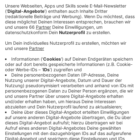
gebracht werden: Der Radschnellweg im Süden der
Stadt und die Radleitroute 2, die im
Linksrheinischen beginnt.
Veröffentlicht:
Mittwoch, 26.06.2024 17:12
Anzeige
Schon mehrmals hat die Stadt sich beim Bau schneller
Radwege verschätzt, gibt sich aber auch hier wieder
mutig: Der erste Abschnitt der Radleitroute 2 vom
Areal Böhler zum Luegplatz soll in gut einem Jahr
fertig sein. Geplant ist vor allem entlang der
Hansaallee eine vom Autoverkehr getrennte
Protected Bike Lane. Rund 250 Parkplätze werden
dafür wegfallen - 5,5 Millionen Euro wird allein dieser
Abschnitt mindestens kosten. - Beim Radschnellweg
im Süden ist die Planung noch nicht so konkret. Hier