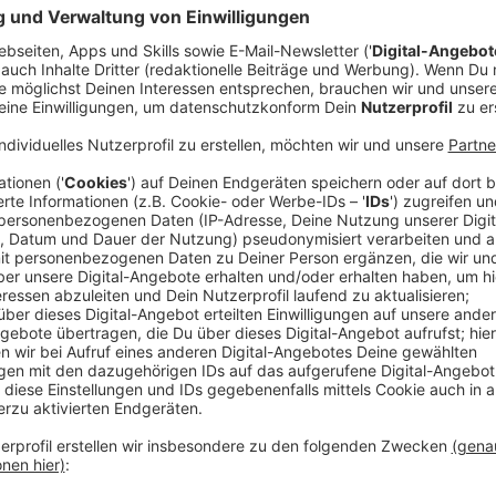
Anzeige
Vom Wehrhahn kommend wird der Radverkehr nördlich
dort aus geht es weiter in Richtung Hofgarten und d
zum Kö-Bogen II. In der Gegenrichtung startet die U
ebenfalls durch den Hofgarten zur Jacobistraße. Di
Öffnungszeiten des Weihnachtsmarkts - in der Zeit
Einlassschleusen geben. Auch auf der Königsallee wi
Die Maßnahmen gelten schon ab morgen (10.Novembe
Winterwelt "Kö on Ice".
Anzeige
Weitere Infos und Links zum Thema:
Anzeige