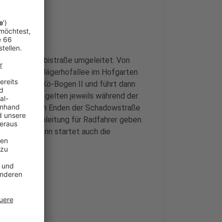
 in die Jacobistraße umgeleitet. Von
ann über die Jägerhofallee im Hofgarten
mleitung am Kö-Bogen II und führt dann
e Maßnahmen gelten jeweils während der
 wird es an den Enden der Schadowstraße
rd es eine Umleitung für Radfahrer geben.
r 2023). Dann startet auch die