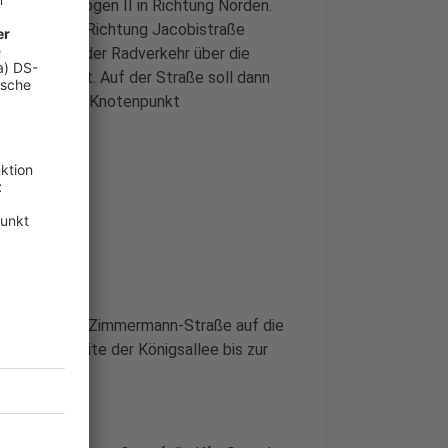
he des Kö-Bogen II in Richtung Norden.
kehr dann in Richtung Jacobistraße
traße wird der Radverkehr über die
üden geführt. Auf der Straße soll dann
erung bis zum Knotenpunkt
et werden.
er die Ludwig-Zimmermann-Straße auf die
der Bankenseite der Königsallee bis zur