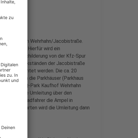
otenpunkt Am Wehrhahn/Jacobistraße.
 umgeleitet. Hierfür wird ein
aken und Beschilderung von der Kfz-Spur
stehenden Parkständen der Jacobistraße
ße eingerichtet werden. Die ca. 20
 können durch die Parkhäuser (Parkhaus
Stadtmitte, Q-Park Kaufhof Wehrhahn
raße wird die Umleitung über den
rt, wo der Radfahrer die Ampel in
llee im Hofgarten wird die Umleitung dann