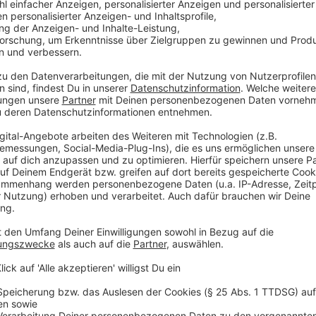
Verkehrsmaßnahmen Schadowstraße
Ost-West-Umleitung:
Die Umleitung startet am Kn
Der Radverkehr wird dort nördlich in die Jacobistraße
Radfahrstreifen eingerichtet, welcher mittels Leitb
getrennt wird. Der Radfahrstreifen wird auf den be
zwischen den Straßen Am Wehrhahn und Jägerhofstra
kostenpflichtigen Parkstände die dadurch entfallen,
Schadowstraße, Parkhaus Liesegangstraße, Q-Park 
etc.) kompensiert werden. Auf Höhe der Malkastenst
bestehenden Schutzstreifen in den Seitenraum gefüh
Richtung Hofgarten nutzen kann. Über die Jägerhofa
Richtung Kö-Bogen II geführt.