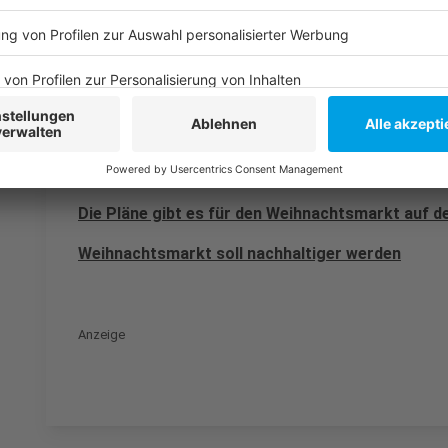
Von Süden nach Norden:
Hier fahren die Radfahrer 
Königsallee. Vor dem Corneliusplatz (Kö on Ice) bie
Theodor-Körner-Straße ab
Hier informiert D.Live
Die Pläne gibt es für den Weihnachtsmarkt auf 
Weihnachtsmarkt soll nachhaltiger werden
Anzeige