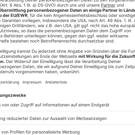
West-Ost-Umleitung:
Die Umleitung startet auf Hö
Über die Jägerhofallee im Hofgarten wird der Radver
umgeleitet. Am Knotenpunkt Jägerhofstraße/Jacobis
bereits vorhandene Rampe auf die Straße Richtung S
der rechte Fahrstreifen mittels Baken und Beschild
Goltsteinstraße in einen Radfahrstreifen umgewidm
Verkehrsmaßnahmen Königsallee:
Von Norden nach Süden
: Die Radfahrer werden üb
Kfz-Spur der Königsallee geleitet. Diese fahren auf 
Steinstraße und können dort abfahren.