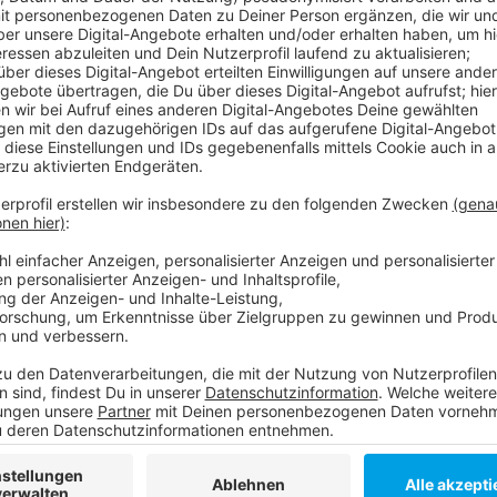
Dabei wurde er von der Bahn erfasst. Der schwer ve
Rettungshubschrauber in eine Klinik in Duisburg geflo
Fahrgäste wurden vor Ort betreut. Die Polizei sicher
dem Unfall kommen konnte.
Anzeige
Weitere Infos und Links:
Anzeige
Das ist Angermund
Ausführliche Mitteilung zum Fall
Weitere Polizeimeldungen aus Düsseldorf
Anzeige