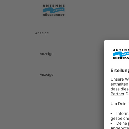
Anzeige
Anzeige
Anzeige