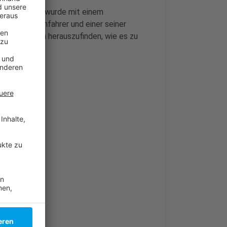
rletzte Mann wurde mit einem
gen. Der Bahnfahrer und einer seiner
te Spuren, um herauszufinden, wie es zu