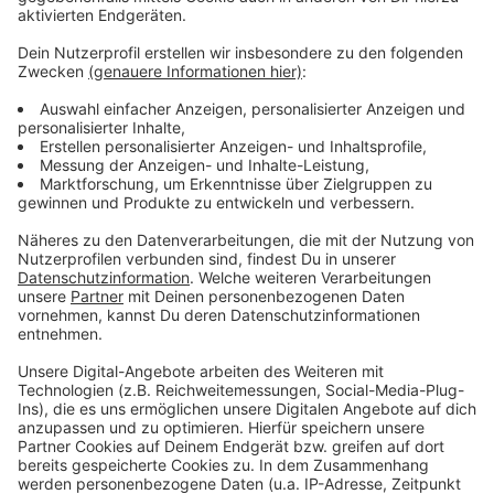
Anzeige
Weitere Infos und Links zum Thema:
Anzeige
Fahrrad-Sternfahrt: So war das Warm-Up für's
Stadtradeln
Hier könnt ihr euch direkt für das Antenne-Düsseldorf-
Team anmelden
Infos zum Stadtradeln 2023
Anzeige