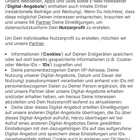
Fahrradkilometer in Teams. Und auch wir von
Antenne Düsseldorf sind dabei.
Veröffentlicht:
Freitag, 12.05.2023 06:43
Anzeige
Zusammen mit euch wollen wir beim
deutschlandweiten Wettbewerb möglichst viele
Kilometer erradeln. Alle Infos zum Stadtradeln und zur
Anmeldung für unser Team findet ihr auf
ad.de/nachrichten und bei Insta und Facebook.
Letztes Jahr haben wir rund 32.000 Kilometer erradelt
und sind in Düsseldorf unter den Top 10 gewesen.
Dieses Jahr wollen wir die Top 5 schaffen. Falls ihr
noch Motivation braucht: Die ersten drei Radelnden in
unserem Team bekommen Gutscheine geschenkt.
Also Join the team!