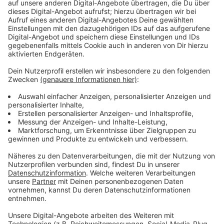
Wir benötigen Ihre
Zustimmung, um den YouTube
Video-Service zu laden!
Wir verwenden einen Service eines
Drittanbieters, um Videoinhalte
einzubetten. Dieser Service kann
Daten zu Ihren Aktivitäten
sammeln. Bitte lesen Sie die
Details durch und stimmen Sie der
Nutzung des Service zu, um dieses
Video anzusehen.
Mehr Informationen
John Weir ist ein Meister seines Fachs. Doch dann will
man den Wirtschaftsspion einen Mord anhängen und er
Akzeptieren
ist mittendrin in einer weltweiten Verschwörung.
powered by
Usercentrics Consent