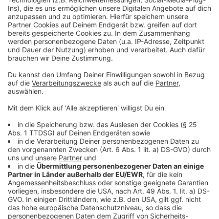
Anzeige
Management Platform
©
Copyright: Paramount+
Freund oder Feind? John kann schon bald keine klaren
Strukturen mehr erkennen.
Anzeige
©
Copyright: Paramount+
John ist auf der Flucht. Wenn man ihn ins Gefängnis
setzt, hat er keine Chance mehr, seine Unschuld zu
beweisen.
Anzeige