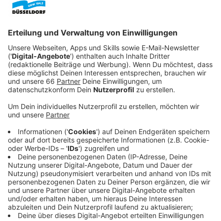
Veröffentlicht:
Sonntag, 02.04.2023 09:20
Anzeige
Doch dann legt sich John scheinbar mit den falschen
Leuten an. Die wollen sich nicht hinters Licht führen
lassen und drehen den Spieß kurzerhand um. Sie
hängen John einen Mord an.
John muss flüchten, um die Vorwürfe gegen ihn zu
entkräften. Zudem ist er mittendrin in einer
gefährlichen Verschwörung und kann keinem mehr
trauen.
Streaming-Dienst: Paramount+
Anzeige