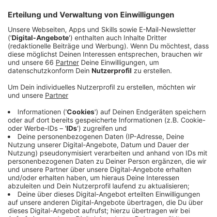
Journalisten gegeben. In Schweinfurt kam es laut
der Polizei nach einem zunächst friedlichen
Verlauf einer Kundgebung zu Ausschreitungen.
Auch in Thüringen und Baden Württemberg gab es
zum Teil gab es gewaltsame Zwischenfälle.
Veröffentlicht:
Montag, 13.12.2021 05:53
Anzeige
Hier in Düsseldorf waren sogenannte Querdenker am
Samstag (11. Dezember 2021) durch die Stadt
gezogen. Die Polizei spricht in der RP von rund 2.500
Teilnehmern und einer angespannten, aber friedlichen
Lage. Allerdings wurden zum Großteil keine Masken
getragen und Mindestabstände nicht eingehalten. Zum
Aufzug hat sich auch die Mahn- und Gedenkstätte
geäußert. Auf der Facebook-Seite heißt es: "Die