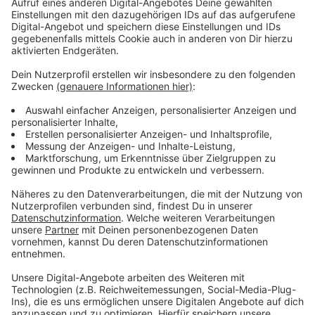
Tatsache, dass Demonstrierende mit Pechfackeln an
unserer Gedenkstätte vorbeimarschiert sind, dabei die
NS-Zeit relativiert und den heutigen Zustand unter
Corona-Schutzmaßnahmen mit einer Diktatur
gleichgesetzt haben, empfinden wir als stark
irritierend."
Anzeige
Weitere Infos und Links zum Thema:
Anzeige
Der Bericht der Rheinischen Post
Bericht der Tagesschau
Infos der Mahn- und Gedenkstätte