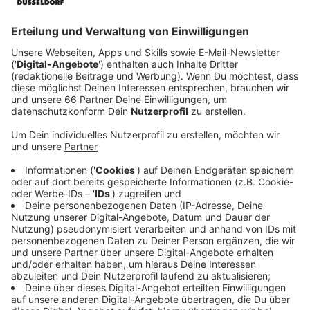
Anzeige
Doch es kommt für Seong noch schlimmer. Ein neues
Bewertungssystem wird eingeführt. Das sogenannte
‚Pyramid Game‘. Für die Person, die als unbeliebteste
der Klasse identifiziert wird, soll das üble Folgen
haben. Seong steht vor der Wahl, davonzulaufen oder
dagegenzuhalten…
Streaming-Dienst: Paramount+
Anzeige
Wir benötigen Ihre
Zustimmung, um den YouTube