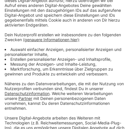
Video-Service zu laden!
Wir verwenden einen Service eines
Drittanbieters, um Videoinhalte
einzubetten. Dieser Service kann
Daten zu Ihren Aktivitäten
sammeln. Bitte lesen Sie die
Details durch und stimmen Sie der
Nutzung des Service zu, um dieses
Video anzusehen.
Mehr Informationen
Seong Su-ji ist täglichen brutalen Mobbingattacken
ausgesetzt und niemand scheint sich dafür zu
Akzeptieren
interessieren. Denn wer in der Pyramide unten steht,
powered by
Usercentrics Consent
hat keinerlei Unterstützung…
Management Platform
Anzeige