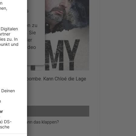
ervice eines
ideoinhalte
ce kann Daten zu
 Bitte lesen Sie
timmen Sie der
um dieses Video
.
onen
tickende Zeitbombe. Kann Chloé die Lage
nsent Management
siert werden. Kann das klappen?