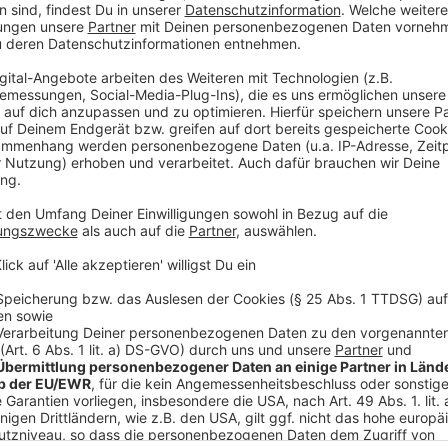
Wir verwenden einen S
Drittanbieters, um V
einzubetten. Dieser Servi
Ihren Aktivitäten sammeln.
die Details durch und s
Nutzung des Service zu, 
anzusehen
Mehr Informati
Die Anwesenheit von Guy Béranger erweist sich als 
Akzeptieren
vor Ort wirklich beherrschen?
powered by
Usercentrics Co
Anzeige
Platform
©
Copyright: Netflix
In diesem Kloster in den Ardennen sollen Guy resoziali