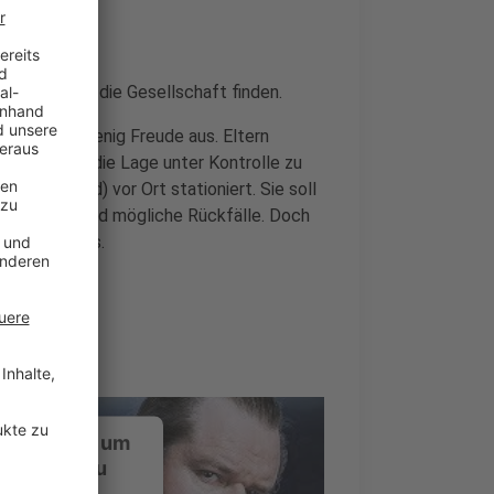
eg zurück in die Gesellschaft finden.
Heimatort wenig Freude aus. Eltern
erung ab. Um die Lage unter Kontrolle zu
ie Blanchoud) vor Ort stationiert. Sie soll
verhindern und mögliche Rückfälle. Doch
chaft spurlos.
ustimmung, um
-Service zu