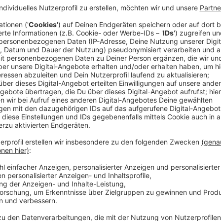
Anzeige
Nun soll er in einem Kloster in den Ardennen seinen W
Doch seine Rückkehr löst in seinem nahe gelegenen 
fürchten um ihre Kinder und lehnen seine Resozialisi
halten, wird die junge Polizistin Chloé Muller (Stéphan
mögliche Übergriffe auf den „Volksfeind Nummer 1“ 
dann verschwindet ein kleines Mädchen aus der Orts
Streaming-Dienst: Netflix
Anzeige
Wir benötigen Ihre Z
den YouTube Video
laden!