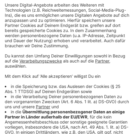
Ein wichtiger Hinweis noch zum Schulstart nach den
Ferien: Wer mit dem Auto in Düsseldorf unterwegs ist,
sollte sich in den nächsten Tagen auf volle Straßen
einstellen, besonders im Umkreis von Schulen.
Anzeige
Weitere Infos und Links zum Thema:
Anzeige
Termine des Schulministeriums NRW
Diese Karte zeigt Gefahrenstellen auf Schulwegen
Karte Schulwege
Schulentwicklung in Düsseldorf