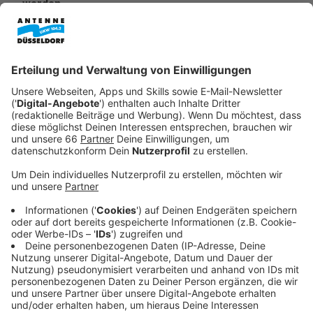
werden.
Veröffentlicht:
Dienstag, 07.01.2025 05:59
Anzeige
Prüfungsstress: Klausuren und
Klassenarbeiten in Düsseldorf
Anzeige
An der
Heine-Uni
steht die Klausurenphase des
Wintersemesters kurz bevor. Den Anfang machen
unter anderem die Studierenden der Pharmazie und
Wirtschaftswissenschaft, die ihre Prüfungen zum Teil
noch vor dem Ende der Vorlesungszeit Ende Januar
ablegen müssen.