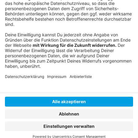
Schultermine in NRW
Düsseldorfer Grundschulen am "Walk-to-school-day"
Anzeige
Anzeige
Anzeige
Anzeige