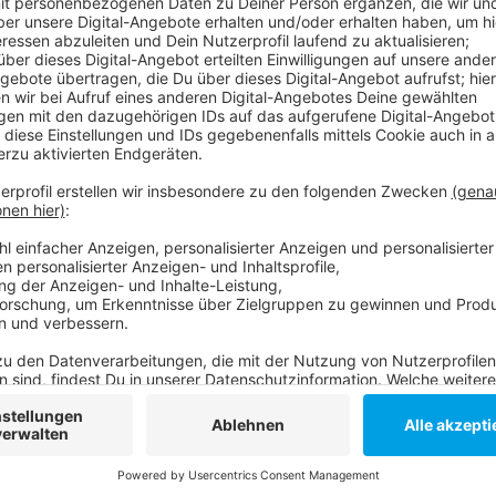
Anzeige
Im Hofgarten sollen die drei Jungen über die 51 Jahre
angeklagte Mädchen soll der Frau die Handtasche u
Tat hatte sich an einem Samstagabend im Juni ereig
Alters der Angeklagten unter Ausschluss der Öffentli
jugendliche Flüchtlinge aus Afghanistan, der Türkei u
droht ihnen die Ausweisung aus Deutschland.
Anzeige