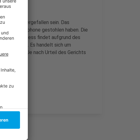
 alte Frau hergefallen sein. Das
nd das Smartphone gestohlen haben. Die
net. Der Prozess findet aufgrund des
chkeit statt. Es handelt sich um
nd dem Iran. Je nach Urteil des Gerichts