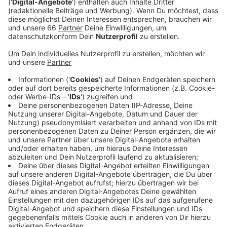
Mängel verschwiegen haben. Die
Staatsanwaltschaft fordert neun Monate Haft auf
Bewährung.
Veröffentlicht:
Donnerstag, 02.11.2023 06:17
Anzeige
Im Internet hatte der Angeklagte laut Ermittlungen
das Haus zum Kauf angeboten. Dabei soll er
Feuchtigkeitsschäden verschwiegen haben und auch
eine falsche Quadratmeterzahl genannt haben. Seinen
Angaben zufolge war das Haus 205 Quadratmeter
groß, in Wirklichkeit sollen es 180 Quadratmeter
gewesen sein. Auch soll er die eingeschränkte
Betriebserlaubnis für eine Wärmepumpe verschwiegen
haben. Der unwissende Käufer zahlte letztlich knapp
1,4 Millionen Euro für das Haus. Als die Mängel