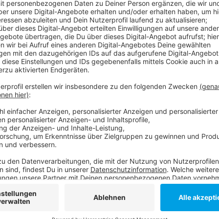
Anzeige
Gleich dreimal war das Rheinbad im Sommer letzten 
geräumt worden, jedes Mal hatte es Tumulte von Ju
Der heute Angeklagte war zum Tatzeitpunkt erst 16. 
haben, sie an die Wand zu klatschen, wenn er sie priv
bereits vor einiger Zeit aufgrund der Tumulte verur
zahlen, weil er eine Polizistin beleidigt hatte. Das Urt
verkündet werden.
Im Sommer vergangenen Jahres hatte es massive St
Nach den Tumulten hatten Sicherheitsdienste im Rhei
Anzeige