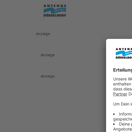
Anzeige
Anzeige
Anzeige