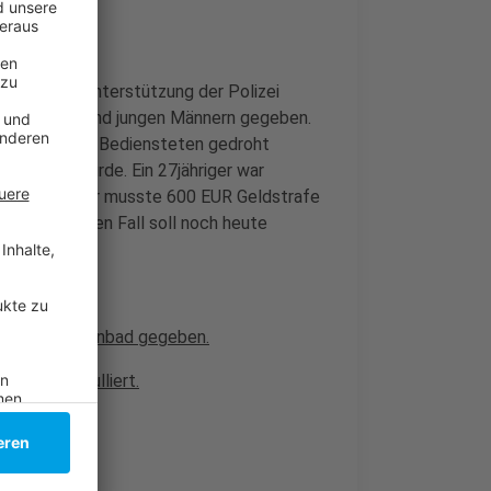
Jahres mit Unterstützung der Polizei
gendlichen und jungen Männern gegeben.
Er soll einer Bediensteten gedroht
at treffen würde. Ein 27jähriger war
teilt worden. Er musste 600 EUR Geldstrafe
eil im aktuellen Fall soll noch heute
reits im Rheinbad gegeben.
nbad patroulliert.