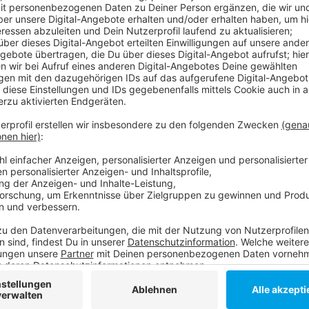
Anzeige
Das Mädchen war morgens in Wittlaer mit dem Rad a
Kreuzung wurde die Neunjährige laut Anklage vom A
angefahren und weil die Fahrerin nicht stoppte auch 
lebensgefährlich verletzt und starb Stunden später in 
Schock. Laut Anklage hatte sie zu lange auf den Ve
links kommende Kind übersehen. Die Staatsanwaltscha
Weitere Infos und Links zum Thema:
Polizei: Unfallstatistik aus dem Jahr 2019!
Hier informiert die Düsseldorfer Polizei!
Hier informiert der ADAC!
Anzeige