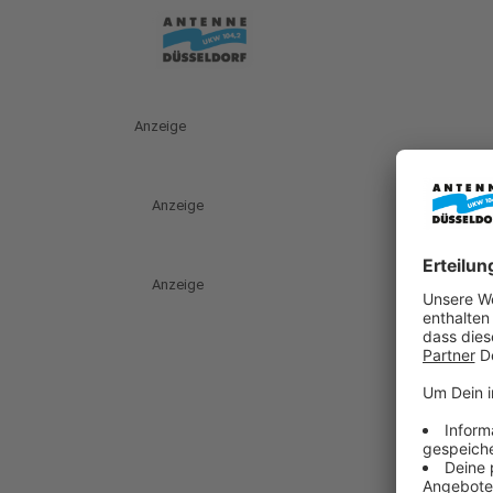
Anzeige
Anzeige
Anzeige