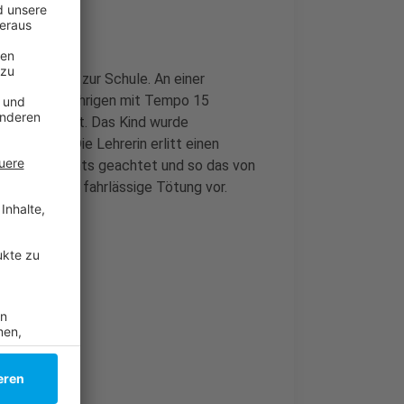
uf dem Weg zur Schule. An einer
uto der 60-Jährigen mit Tempo 15
noch überrollt. Das Kind wurde
der Klinik. Die Lehrerin erlitt einen
rkehr von rechts geachtet und so das von
ft wirft ihr fahrlässige Tötung vor.