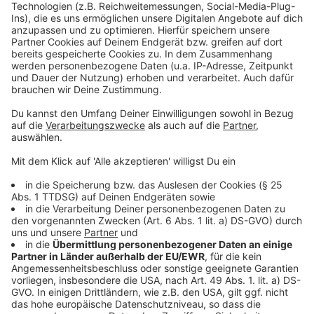
der Politik. Am 30. Juni gibt es im
Fliedner-Gymnasium
eine Podiumsdiskussion unter anderem mit OB
Stephan Keller, Fabian Zachel von der SPD, Clara
Gerlach von den Grünen und Ulf Montanus von der FDP.
Alle vier wollen OB werden, bzw. bleiben.
Anzeige
Weitere Infos und Links zum Thema:
Anzeige
Hier informiert die Stadt über die geplanten Baupläne
Hier informiert die Initative "Grüner Norden Düsseldorf"
So haben wir schon Anfang 2024 die Pläne berichtet
Anzeige