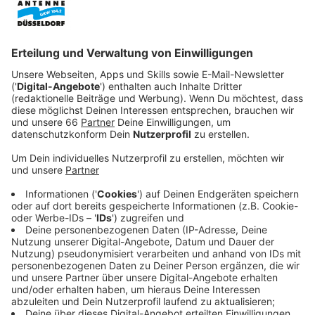
Pfaffenmühlenweg in
Kaiserswerth
aufgehängt.
Veröffentlicht:
Freitag, 11.04.2025 12:19
Anzeige
Online-Petition gegen die Pläne
Anzeige
Die Initiative vertritt laut eigener Aussage die
Interessen von über 3.000 Bewohnerinnen und
Bewohnern, die sich in einer Online-Petition gegen die
Pläne ausgesprochen haben.
Anzeige