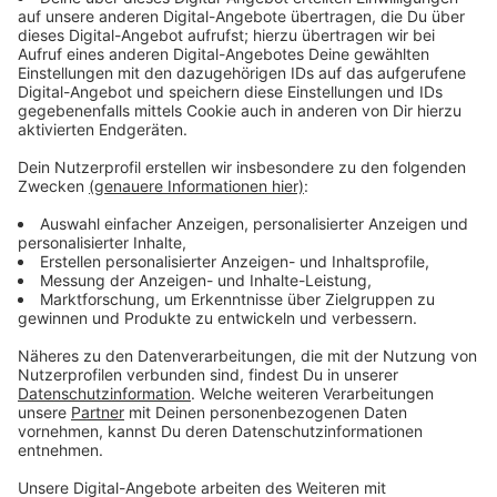
Angst um "grüne Lunge"
Anzeige
Diese würden dafür sorgen, dass eine grüne Lunge im
Norden versiegelt wird. GND befürchtet auch
Auswirkungen für den Verkehr im Norden. Dann wenn -
wie von der Stadt geplant - 550 Wohneinheiten in
einem Neubaugebiet entstehen.
Anzeige
Dialog mit der Politik
Anzeige
Die Initiative sucht aber auch weiter den Dialog mit