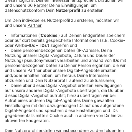
Sache mit der
Düsseldorfer Baumschutzgruppe
.
Um 12 Uhr wird es eine Demo auf dem Konrad-
Adenauer-Platz direkt vor dem Hauptbahnhof
geben.
Veröffentlicht:
Freitag, 25.10.2019 05:31
Anzeige
Es geht um 28 Platanen, die im Zuge der
Neugestaltung des Platzes fallen könnten. Die
Baumschutzgruppe geht davon aus, dass das genau so
passieren wird. In Zeiten von Klimanotstand und
Luftverschmutzung sollte der Erhalt der Bäume
alternativlos sein, heißt es in einem Statement der
Baumschützer. Hier setzt auch auch die Fridays-for-
future-Bewegung an. Düsseldorf habe den
Klimanotstand ausgerufen - da dürfe man für das