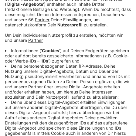
Anzeige
Der TV Sender ProSieben veranstaltet am Sonntag,
den 5. Januar 2025, die Promi Darts-WM im Maritim
Hotel am Flughafen. Dabei treten sechs
professionelle Dartsspieler jeweils mit einem Promi im
Team gegeneinander an.
Anzeige
Promi-Teilnehmer stehen noch nicht fest
Anzeige
In diesem Jahr waren unter anderem Moderatorin
Andrea Kaiser und Comedian
Chris Tall
dabei. Für 2025
sind die Teilnehmer noch nicht bekannt. Wir können