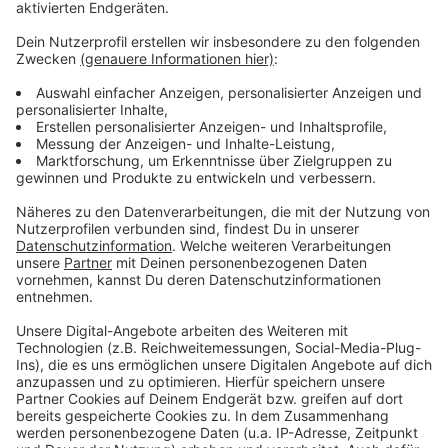
aber schon
Tickets
kaufen.
Anzeige
Weitere Infos und Links zum Thema:
Anzeige
So haben wir im letzten Jahr berichtet
Infos zur Darts WM 2025
Das ist Darts
Anzeige