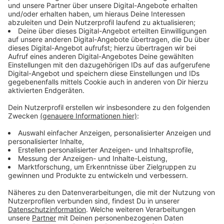
Geld gut angelegt, weil das die Planung beschleunigen
kann.
Anzeige
500 Wohnungen geplant
Anzeige
Auf dem Gelände zwischen Volmerswerther- und
Völklinger Straße sollen 500 Wohnungen gebaut
werden. Außerdem ist dort ein Handwerkscampus
geplant, bis zu 100 Betriebe könnten dort
unterkommen.
Anzeige