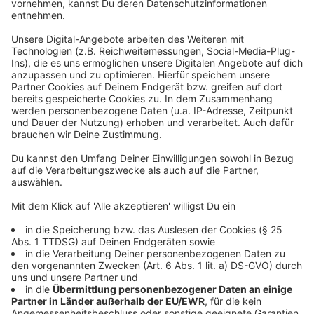
Luisen-Gymnasium soll 2026 mit
Schulbetrieb starten
Anzeige
Bereits im Bau ist das neue Luisen-Gymnasium. An der
Völklinger Straße entstehen ein modernes
Schulgebäude, eine Mensa und eine
Dreifachsporthalle. Nach den Sommerferien 2026 soll
der Schulbetrieb starten.
Anzeige
Weitere Infos und Links zum Thema: