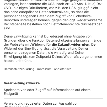
Anzeige
Völklinger Straße: Baustart für das neue Luisen-
Gymnasium
Völklinger Straße: Parallelstraße soll ausgebaut
werden
Aufm Tetelberg: CDU & GRÜNE fordern Handwerks-
Campus
Handwerkskammer unterstützt Forderungen
Anzeige