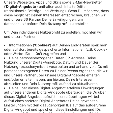
Auf insgesamt 17 Bolzplätzen können Kinder und
Jugendliche im Alter von sechs bis 16 Jahren kicken.
Und werden dabei von qualifizierten Trainern wie
beispielsweise den Ex-Fortunen
Gerd Zewe
oder
Günter Thiele
angeleitet.
Anzeige
Kinder sollen Zugang zu einem Verein finden
Anzeige
Das Angebot richtet sich vor allem an die Jungen und
Mädchen, die nicht bereits in einem Fußball- oder
anderem Sportverein engagiert sind. Ziel der
Bürgerstiftung ist es mit dem Projekt eine Brücke zu