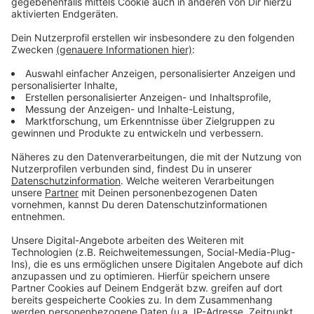
bauen, über die die Kindern auch Zugang zu einem
Verein finden können.
Anzeige
Weitere Infos und Links zum Thema:
Anzeige
Hier informieren die Bolzplatzhelden:
Die Trainer:
Die Bürgerstiftung Düsseldorf:
So haben wir letztes Jahr berichtet:
Anzeige