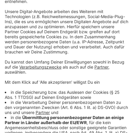
langsam. (Symbolbild)
Anzeige
2026 bis zu 1,5 Prozent Wachstum möglich
Anzeige
2026 soll das Wachstum stärker ausfallen. Das RWI
rechnet für Nordrhein-Westfalen wie für ganz
Deutschland mit einem Plus von insgesamt 1,5
Prozent. "Dabei dürfte auch das Sondervermögen der
Bundesregierung spürbare Impulse setzen, die dazu
beitragen, die Wirtschaftsleistung auszuweiten", so die
Forscher.
NRW-Wirtschaftsministerin Mona Neubaur
(Grüne)
unterstrich ihre Forderung an die
Bundesregierung, für wettbewerbsfähige
Energiepreise zu sorgen. "Der Ausbau der Erneuerbaren