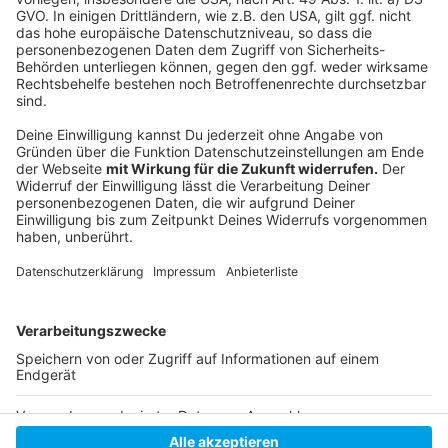
bringt uns voran, aber ohne einen befristeten
Brückenstrompreis und eine verlässliche
Kraftwerksstrategie riskieren wir, den Aufschwung
auszubremsen", erklärte die Ministerin.
Das RWI erstellt im Auftrag des NRW-
Wirtschaftsministeriums jährlich drei
Konjunkturberichte. (dpa)
Anzeige
Anzeige
Anzeige