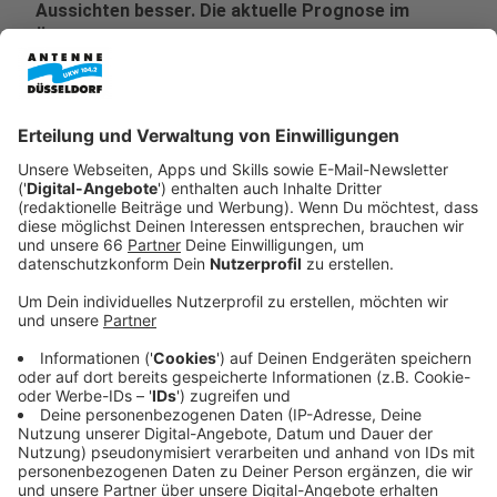
Aussichten besser. Die aktuelle Prognose im
Überblick.
Veröffentlicht:
Dienstag, 03.06.2025 07:51
Anzeige
Die Wirtschaft in Nordrhein-Westfalen steht nach
Einschätzung der IHK NRW derzeit "zwischen Hoffen
und Bangen". "Aktuell ist die Lage in vielen
Unternehmen angespannt, in Teilen sogar kritisch",
sagte der Präsident der
Industrie- und
Handelskammer Nordrhein-Westfalen (IHK NRW)
, Ralf
Stoffels in Düsseldorf laut einer Mitteilung. Zwar habe
ein weiteres Abrutschen der Konjunktur im
Frühsommer verhindert werden können. Doch bleibe
die Wettbewerbssituation und das
weltwirtschaftliche Umfeld unberechenbar.