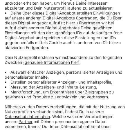
Anlass für die Analyse war die Vorstellung des zweiten
Konjunkturberichts durch das
RWI - Leibniz-Institut für
Wirtschaftsforschung
. Die Konjunkturforscher rechnen
für das laufende Jahr mit einem Anstieg der
Wirtschaftsleistung in NRW um 0,1 Prozent. "Hohe
Energiepreise und der internationale
Wettbewerbsdruck belasten die Industrie weiterhin,
doch sie gewinnt zunehmend an Stabilität", so das
RWI. Im Februar hatten die Forscher noch ein
Wachstum des NRW-Bruttoinlandsprodukts von 0,3
Prozent vorhergesagt.
Anzeige
©
picture alliance/dpa | Rolf Vennenbernd
Die Wirtschaftsleistung in NRW wird nach neuesten
Angaben wohl wieder steigen, wenn auch nur ganz