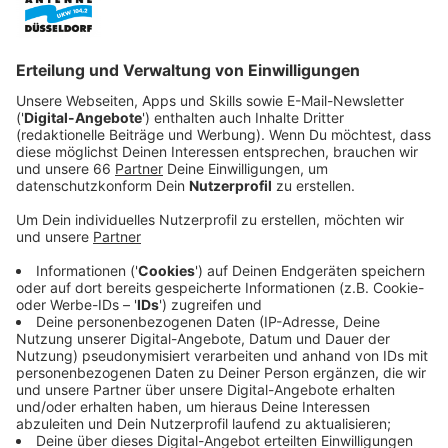
Delegationen aus ganz Nordrhein-Westfalen.
Veröffentlicht:
Dienstag, 03.02.2026 07:54
Anzeige
Prinzenempfang am 15 Uhr
Anzeige
Der Prinzenempfang beginnt um 15 Uhr in der
Bürgerhalle am Platz des Landtags. Jede närrische
Delegation erhält den Sessionsorden 2026, entworfen
von Wagenbauer Jacques Tilly.
Anzeige