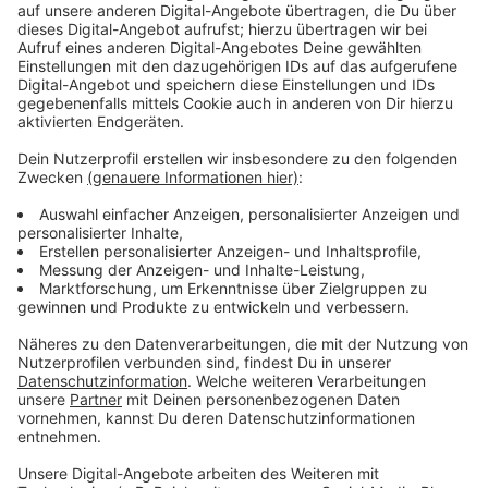
Abendprogramm ab 19 Uhr
Anzeige
Höhepunkt ist das Abendprogramm ab 19 Uhr: Dann
feiern das Düsseldorfer Prinzenpaar und das Kölner
Dreigestirn gemeinsam mit der Band „Höhner“ und
mehr als 1.555 Jecken aus dem ganzen Land. Auch die
Swinging Funfares und Mitglieder der
Karnevalsfreunde der katholischen Jugend Düsseldorf
sorgen für echte Düsseldorfer Karnevalsstimmung.
Anzeige
Weitere Infos und Links zum Thema:
Anzeige