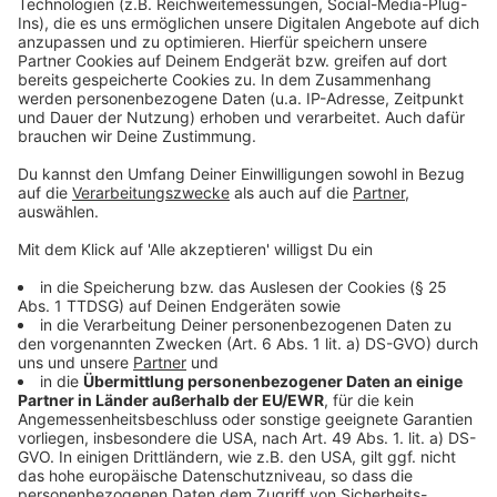
Unsere Brauchtumseite
Karneval: Die große Themenwoche bei Antenne
Düsseldorf
Straßenkarneval Düsseldorf 2026: Alle Termine &
Highlights
Anzeige
Folge uns für mehr News & Updates:
Anzeige
Instagram
|
Facebook
|
WhatsApp-Kanal
Anzeige