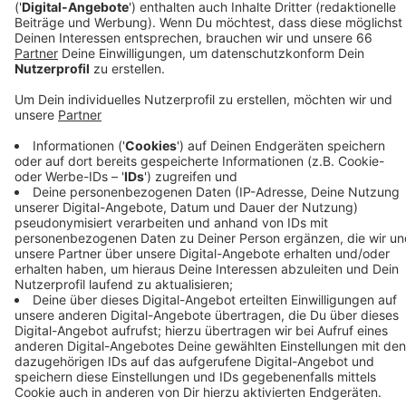
Anzeige
Direkt zum Start gibt es morgen zwischen 15 und 17
Uhr "Happy Hour". Dann müssen die Besucher bei allen
Fahrgeschäften nur einmal zahlen und dürfen zweimal
fahren. An allen anderen Geschäften gibt es in dieser
Zeit 10 % Rabatt. Übermorgen (11. Oktober 2019)
können die Besucher am Abend eine kombinierte
Feuerwerk- und Lasershow erleben.
Weitere Infos:
https://www.facebook.com/SchaustellerverbandDuesseld
Anzeige