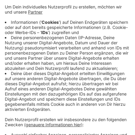
Anzeige
2600 Zuschauer haben in dem großen Zirkuszelt Platz.
Wegen der großen Nachfrage wurden schon vor der
Premiere Zusatztermine fest gemacht. Das Programm
"Totem" verbindet Weltklasse-Akrobatik, Musik und
Choreographie mit der Evolutionsgeschichte. Die
Veranstalter empfehlen die Anreise mit öffentlichen
Verkehrsmitteln - die Stationen Morper Straße und
Gerresheim S-Bahnhof liegen in direkter Nähe des
Veranstaltungsgeländes.
Anzeige