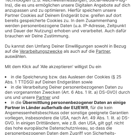
Weitere Infos und Links zum Thema:
Anzeige
Konflikt auf der Schadowstraße : Radweg-Zukunft
ungewiss
Verkehrsknotenpunkt der Zukunft in Cannes
vorgestellt
Neue Radwege in Pempelfort
Neue Radleitroute von Meerbusch nach Gerresheim
Düsseldorf: Erste Radleitroute kommt gut voran
Anzeige