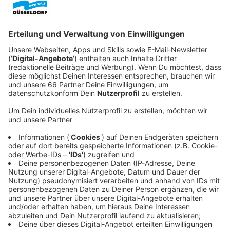
CDU und GRÜNE angestoßen hatten, gibt es jetzt
erste Ergebnisse. Demnach gab es weniger
Gefahrensituationen und ein Großteil der
Radfahrenden fühlt sich jetzt sicherer.
Veröffentlicht:
Freitag, 14.03.2025 06:54
Anzeige
Verbesserte Sichtbarkeit und Sicherheit
Anzeige
An 13 Knotenpunkten entlang der B8 in Düsseldorf -
dem sogenannten
Lastring
- wurden im vergangenen
Jahr (bis Juni2024) Radwege rot eingefärbt. Vor allem
an Ampelkreuzungen sollte die Sichtbarkeit der
Radwege verbessert werden und damit mehr