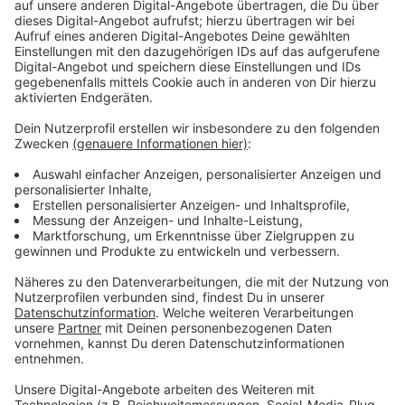
Sicherheit für Radfahrende schaffen.
Anzeige
Begleitende Untersuchungen und Ergebnisse
Anzeige
Die
Ruhr-Universität Bochum
hatte die Maßnahme mit
Unfallanalysen, Verhaltensbeobachtungen und
Befragungen begleitet. Nach ersten Ergebnissen gab
es weniger Unfälle und weniger Konflikte zwischen
Fuß- und Radverkehr. Den umfassenden Bericht dazu
will die Union in der kommenden Woche im Ordnungs-
und Verkehrsausschuss vorstellen.
Anzeige