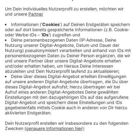
Aktivisten ein Beispiel dafür sein, wie das
Radfahren in einer Großstadt aussehen könnte.
Veröffentlicht:
Samstag, 23.05.2020 07:37
Anzeige
Weltweit hätten schon 150 Metropolen die Corona-
Zeit genutzt, um die Innenstadt fahrradfreundlicher zu
machen. Brüssel zum Beispiel habe die komplette
Innenstadt zur Tempo 20-Zone erklärt. In Deutschland
habe nur Berlin bisher 15 Kilometer Straße zu Pop-Up-
Radwegen umgewandelt.
Anzeige