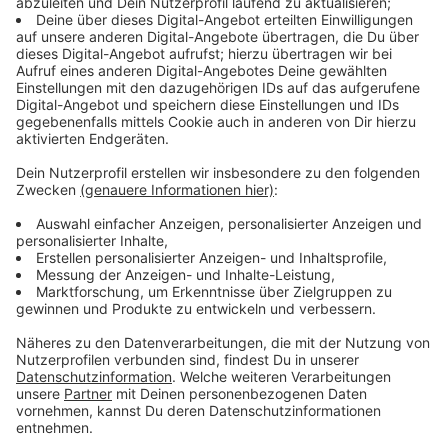
Menschen in Düsseldorf können im Pop-up-Bürgerbüro
nicht nur Ausweise und Reisepässe beantragen. Auch
An- und Ummeldungen sowie Parkausweise lassen sich
dort erledigen.
Anzeige
Weiterer Termin im Juli geplant
Anzeige
Ein weiteres Pop-up-Bürgerbüro ist bereits
angekündigt: Am 7. Juli 2026 soll der nächste Termin in
der
Münster-Therme
stattfinden.
Anzeige