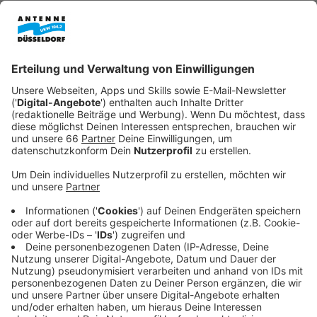
Anzeige
Wer in Düsseldorf vor den Sommerferien noch einen
neuen Ausweis oder Reisepass braucht, kann dafür am
kommenden Dienstag, 9. Juni 2026, ausnahmsweise
auch den
Aquazoo
nutzen. Dort macht das Pop-up-
Bürgerbüro von 9 bis 15 Uhr Station. Das Angebot ist
vor allem vor der Urlaubssaison praktisch, weil die
Bearbeitung von Ausweisen und Reisepässen in der
Regel drei bis vier Wochen dauert.
Anzeige
Pop-up-Bürgerbüro im Aquazoo
Anzeige