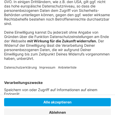
und die bleiben dann in der Filteranlage hängen. Hilft
das auch nicht, dann könnte eine Stoßchlorung die
Rettung sein: Einmal viel mehr Chlor ins Wasser geben
als sonst, und so werden dann auch die Mikro-
Organismen im Wasser erledigt. gegen Algen gibt es
auch spezielle Pflegemittel.
Anzeige
Anzeige
Anzeige