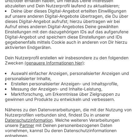
Pumpe im Set meistens zu schwach
Anzeige
Eigentlich ist das ja ein gutes Angebot: Das Komplett-
Set. Zum Pool gibt es dann noch eine Leiter und oft
noch ein kleiner Kartuschenfilter dabei. Das Problem:
Die Pumpen sind grade bei großen Pools oft etwas
unterpowert. Hier lohnt es sich oft nochmal in eine
leistungsstärkere Sandfilteranlage zu investieren.
Anzeige
Wasserqualität im Blick behalten
Anzeige
Nichts ist schlimmer, wenn man in den Pool hüpfen will