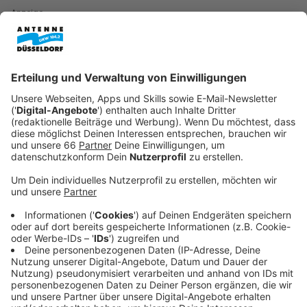
Anzeige
Den Pool nicht unter einen Baum stellen
Anzeige
Wenn möglich sollte man seinen neu erworbenen
Aufstell-Pool nicht unter einen Baum stellen. Klar, der
gibt zwar Schatten, aber genau hier liegt dann auch ein
großes Problem. Durch die fehlende Sonne, wird das
Wasser auch nicht richtig warm. Zweites Problem:
Auch im Sommer fallen schon mal Blätter runter, die
den Pool verunreinigen.
Anzeige