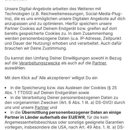
und statt klarem, blauem Wasser erwartet einen ein
grüner Algenteppich. Mindestens einmal in der Woche
sollte der pH-Wert geprüft. Außerdem sollte man
auch mit Pflegemitteln wir Chlor oder Sauerstoff
arbeiten. Zusätzlich sollten Pflanzenreste, etwa mit
einem Kescher entfernt werden.
Anzeige
Das Wasser ist trüb – Und jetzt?
Anzeige
Das Wasser sollte man nur ablassen, wenn gar nichts
anderes mehr geht. Eine milchige Trübung bekommt
man ganz gut weg, indem man viel filtert, den Filter
regelmäßig reinigt und ein Flockungsmittel dazu gibt.
Dann werden aus den kleinen Dreck-Partikeln große